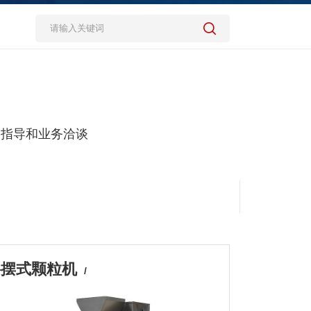
，指导和业务洽谈
B摇摆式颗粒机
/