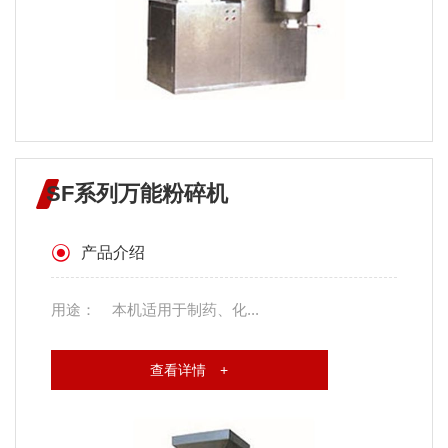
SF系列万能粉碎机
产品介绍
用途： 本机适用于制药、化...
查看详情 +