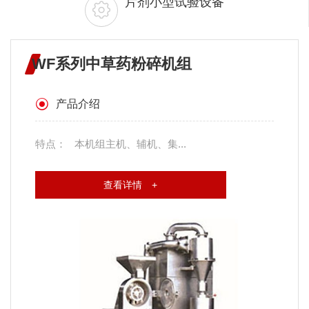
片剂小型试验设备
WF系列中草药粉碎机组
产品介绍
特点： 本机组主机、辅机、集...
查看详情 +