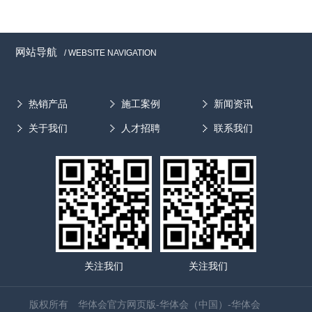
网站导航
/ WEBSITE NAVIGATION
热销产品
施工案例
新闻资讯
关于我们
人才招聘
联系我们
关注我们
关注我们
版权所有 华体会官方网页版-华体会（中国）-华体会