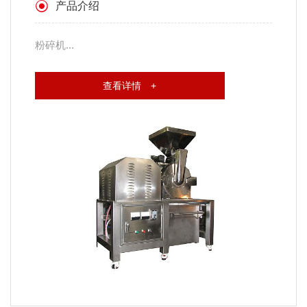
产品介绍
粉碎机...
查看详情 +