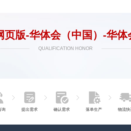
网页版-华体会（中国）-华体
QUALIFICATION HONOR
咨询
提出需求
确认需求
落单生产
物流快