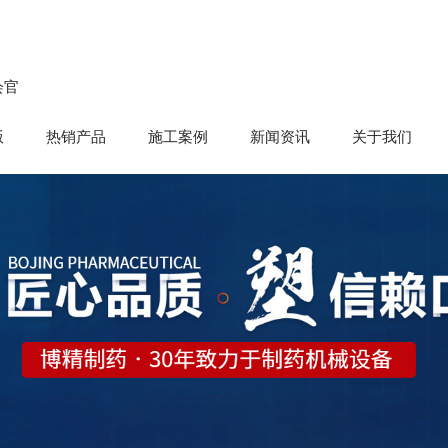
会官
版
热销产品
施工案例
新闻资讯
关于我们