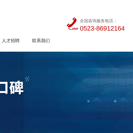
全国咨询服务电话：
0523-86912164
人才招聘
联系我们