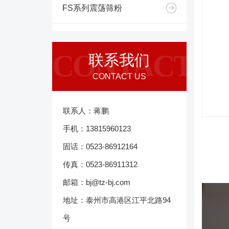
FS系列震荡筛粉
CONTACT
联系我们
CONTACT US
联系人：蒋鹏
手机：13815960123
固话：0523-86912164
传真：0523-86911312
邮箱：bj@tz-bj.com
地址：泰州市高港区江平北路94
号