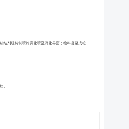
粘结剂经特制喷枪雾化喷至流化界面；物料凝聚成粒
燥。