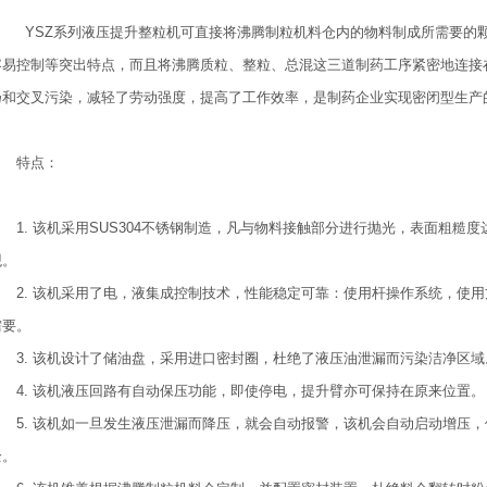
YSZ系列液压提升整粒机可直接将沸腾制粒机料仓内的物料制成所需要的
容易控制等突出特点，而且将沸腾质粒、整粒、总混这三道制药工序紧密地连接
扬和交叉污染，减轻了劳动强度，提高了工作效率，是制药企业实现密闭型生产
特点：
1. 该机采用SUS304不锈钢制造，凡与物料接触部分进行抛光，表面粗糙度
观。
2. 该机采用了电，液集成控制技术，性能稳定可靠：使用杆操作系统，使
需要。
3. 该机设计了储油盘，采用进口密封圈，杜绝了液压油泄漏而污染洁净区域
4. 该机液压回路有自动保压功能，即使停电，提升臂亦可保持在原来位置。
5. 该机如一旦发生液压泄漏而降压，就会自动报警，该机会自动启动增压
全。