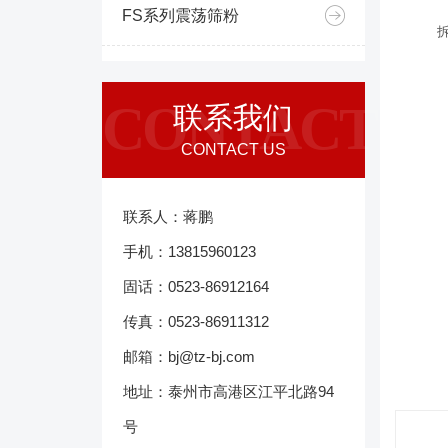
FS系列震荡筛粉
CONTACT
联系我们
CONTACT US
联系人：蒋鹏
手机：13815960123
固话：0523-86912164
传真：0523-86911312
邮箱：bj@tz-bj.com
地址：泰州市高港区江平北路94
号