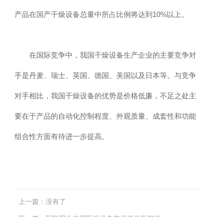
产品在国产干燥设备总量中所占比例将达到10%以上。
在国际竞争中，我国干燥设备生产企业的主要竞争对
手是丹麦、瑞士、英国、德国、美国以及日本等。与竞争
对手相比，我国干燥设备的优势是价格低廉，不足之处主
要在于产品的自动化控制程度、外观质量、成套性和功能
组合性方面有待进一步提高。
上一篇：
没有了