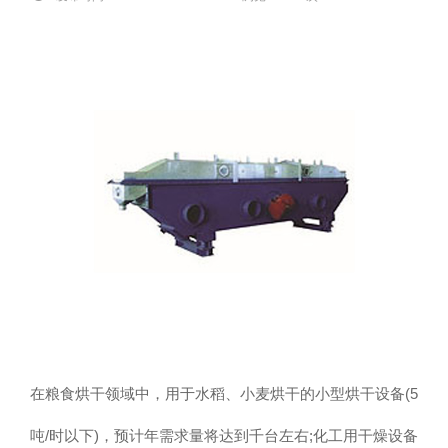
在粮食烘干领域中，用于水稻、小麦烘干的小型烘干设备(5
吨/时以下)，预计年需求量将达到千台左右;化工用干燥设备